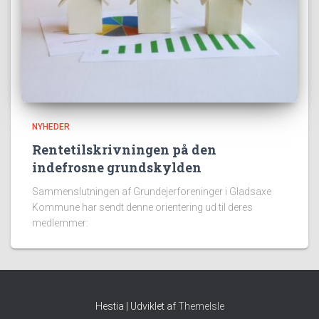
NYHEDER
Rentetilskrivningen på den
indefrosne grundskylden
Sammenslutningen af Grundejerforeninger i Gladsaxe
Kommune har sendt denne orientering ud til deres
medlemmer:
Hestia | Udviklet af
ThemeIsle