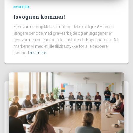
NYHEDER
Isvognen kommer!
Fjernvarmeprojektet er i mål, og det skal fejres! Efter en
længere periode med gravearbejde og anlægsgener er
fjernvarmen nu endelig fuldt installeret i Espegaarden. Det
markerer vi med et lille tilløbsstykke for alle beboere.
Lørdag
Læs mere