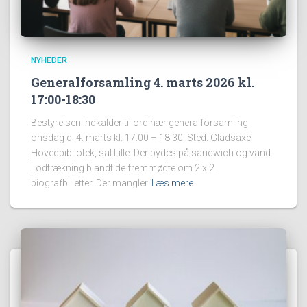
NYHEDER
Generalforsamling 4. marts 2026 kl.
17:00-18:30
Bestyrelsen indkalder til ordinær generalforsamling
onsdag d. 4. marts kl. 17.00 – 18.30. Sted: Gladsaxe
Hovedbibliotek, sal Lille. Der bydes på sandwich og vand.
Lodtrækning blandt de fremmødte om 2 x 2
biografbilletter. Der mangler
Læs mere